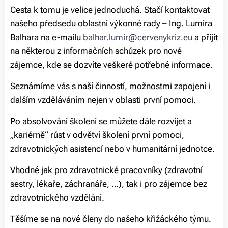
Cesta k tomu je velice jednoduchá. Stačí kontaktovat
našeho předsedu oblastní výkonné rady – Ing. Lumíra
Balhara na e-mailu
balhar.lumir@cervenykriz.eu
a přijít
na některou z informačních schůzek pro nové
zájemce, kde se dozvíte veškeré potřebné informace.
Seznámíme vás s naší činností, možnostmi zapojení i
dalším vzděláváním nejen v oblasti první pomoci.
Po absolvování školení se můžete dále rozvíjet a
„kariérně“ růst v odvětví školení první pomoci,
zdravotnických asistencí nebo v humanitární jednotce.
Vhodné jak pro zdravotnické pracovníky (zdravotní
sestry, lékaře, záchranáře, …), tak i pro zájemce bez
zdravotnického vzdělání.
Těšíme se na nové členy do našeho křižáckého týmu.