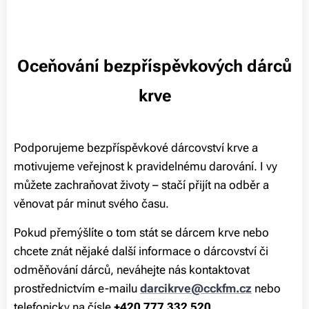
Oceňování bezpříspěvkových dárců
krve
Podporujeme bezpříspěvkové dárcovství krve a
motivujeme veřejnost k pravidelnému darování. I vy
můžete zachraňovat životy – stačí přijít na odběr a
věnovat pár minut svého času.
Pokud přemýšlíte o tom stát se dárcem krve nebo
chcete znát nějaké další informace o dárcovství či
odměňování dárců, neváhejte nás kontaktovat
prostřednictvím e-mailu
darcikrve@cckfm.cz
nebo
telefonicky na čísle
+420
777 332 520.