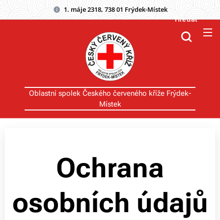
1. máje 2318, 738 01 Frýdek-Místek
Hledat
Oblastní spolek Českého červeného kříže Frýdek-
Místek
Ochrana
osobních údajů