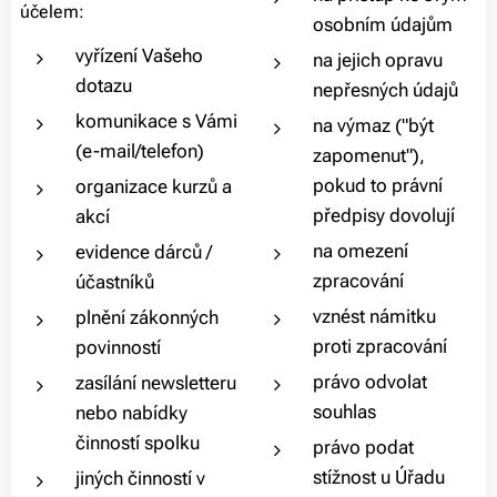
účelem:
osobním údajům
vyřízení Vašeho
na jejich opravu
dotazu
nepřesných údajů
komunikace s Vámi
na výmaz ("být
(e-mail/telefon)
zapomenut"),
pokud to právní
organizace kurzů a
předpisy dovolují
akcí
na omezení
evidence dárců /
zpracování
účastníků
vznést námitku
plnění zákonných
proti zpracování
povinností
právo odvolat
zasílání newsletteru
souhlas
nebo nabídky
činností spolku
právo podat
stížnost u Úřadu
jiných činností v