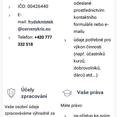
odeslané
IČO: 00426440
prostřednictvím
E-
kontaktního
mail:
frydekmistek
formuláře nebo e-
@cervenykriz.eu
mailu
Telefon:
+420 777
údaje potřebné pro
332 518
výkon činnosti
(např. účastníků
kurzů,
dobrovolníků,
dárců atd...)
Účely
Vaše práva
zpracování
Máte právo:
Vaše osobní údaje
zpracováváme výhradně za
na přístup ke svým