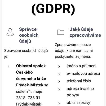
(GDPR)
Správce
Jaké údaje
osobních
zpracováváme
údajů
Zpracováváme pouze
Správcem osobních údajů
údaje, které nám sami
je:
poskytnete, zejména:
Oblastní spolek
jméno a příjmení
Českého
e-mailovou adresu
červeného kříže
telefonní číslo
Frýdek-Místek
se
adresu trvalého
sídlem 1. máje
pobytu
2318, 738 01
obsah zprávy
Frýdek-Místek.