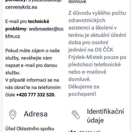
domluvě
cervenykriz.eu
Z důvodu vyššího počtu
zdravotnických
E-mail pro
technické
asistencí a školení v
problémy
:
webmaster@cc
terénu je aktuální úřední
kfm.cz
doba pro osobní
jednání na OS ČČK
Pokud máte zájem o naše
Frýdek-Místek pouze po
služby, neváhejte nám
předchozí telefonické
napsat e-mail pro danou
nebo e-mailové
službu.
domluvě.
V případě informací se na
Děkujeme za
nás obraťte na telefonním
pochopení!
čísle
+420 777 332 520
.
Identifikační
Adresa
údaje
Úřad Oblastního spolku