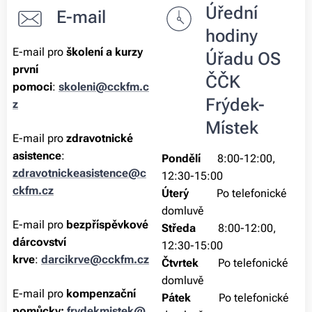
Úřední
E-mail
hodiny
E-mail pro
školení a kurzy
Úřadu OS
první
ČČK
pomoci
:
skoleni@cckfm.c
Frýdek-
z
Místek
E-mail pro
zdravotnické
asistence
:
Pondělí
8:00-12:00,
zdravotnickeasistence@c
12:30-15:00
ckfm.cz
Úterý
Po telefonické
domluvě
E-mail pro
bezpříspěvkové
Středa
8:00-12:00,
dárcovství
12:30-15:00
krve
:
darcikrve@cckfm.cz
Čtvrtek
Po telefonické
domluvě
E-mail pro
kompenzační
Pátek
Po telefonické
pomůcky:
frydekmistek@