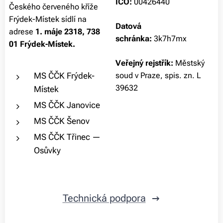
I
ČO:
004
26440
Českého červeného kříže
Frýdek-Místek sídlí na
Datová
adrese
1. máje 2318, 738
schránka:
3k7h7mx
01 Frýdek-Místek.
Veřejný rejstřík:
Městský
MS ČČK Frýdek-
soud v Praze, spis. zn. L
39632
Místek
MS ČČK Janovice
MS ČČK Šenov
MS ČČK Třinec —
Osůvky
Technická podpora