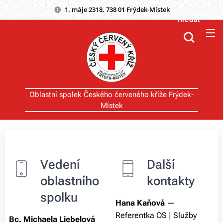
1. máje 2318, 738 01 Frýdek-Místek
Hledat
Oblastní spolek Českého červeného kříže Frýdek-
Místek
Vedení
Další
oblastního
kontakty
spolku
Hana Kaňová
—
Referentka OS | Služby
Bc. Michaela Liebelová