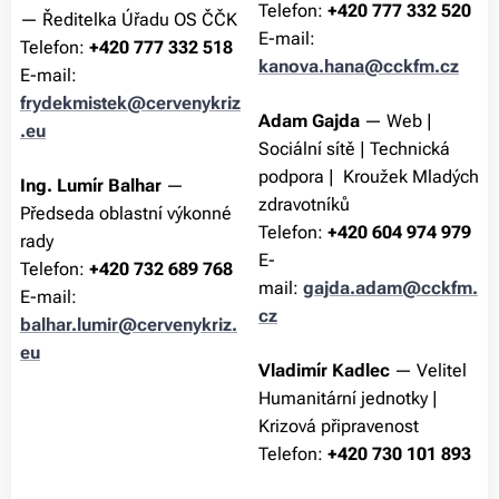
Telefon:
+420
777 332 520
— Ředitelka Úřadu OS ČČK
E-mail:
Telefon:
+420 777 332 518
kanova.hana@cckfm.cz
E-mail:
frydekmistek@cervenykriz
Adam Gajda
—
Web |
.eu
Sociální sítě | Technická
podpora | Kroužek Mladých
Ing. Lumír Balhar
—
zdravotníků
Předseda oblastní výkonné
Telefon:
+420 604 974 979
rady
E-
Telefon:
+420 732 689 768
mail:
gajda.adam@cckfm.
E-mail:
cz
balhar.lumir@cervenykriz.
eu
Vladimír Kadlec
— Velitel
Humanitární jednotky |
Krizová připravenost
Telefon:
+420 730 101 893