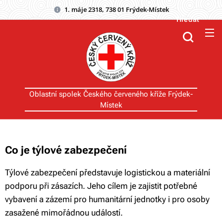
1. máje 2318, 738 01 Frýdek-Místek
Hledat
Oblastní spolek Českého červeného kříže Frýdek-
Místek
Co je týlové zabezpečení
Týlové zabezpečení představuje logistickou a materiální
podporu při zásazích. Jeho cílem je zajistit potřebné
vybavení a zázemí pro humanitární jednotky i pro osoby
zasažené mimořádnou událostí.