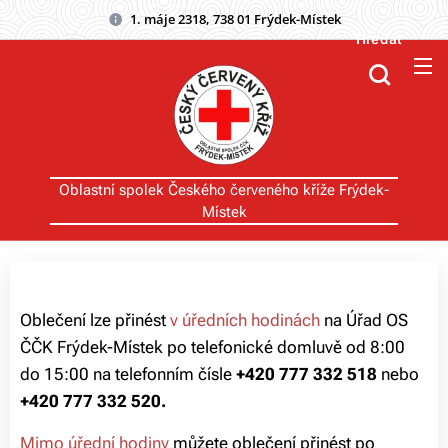
1. máje 2318, 738 01 Frýdek-Místek
Hledat
Oblastní spolek Českého červeného kříže Frýdek-
Místek
Oblečení lze přinést
v úředních hodinách
na Úřad OS
ČČK Frýdek-Místek po telefonické domluvě od 8:00
do 15:00 na telefonním čísle
+420 777 332 518
nebo
+420 777 332 520.
Mimo úřední hodiny
můžete oblečení přinést
po