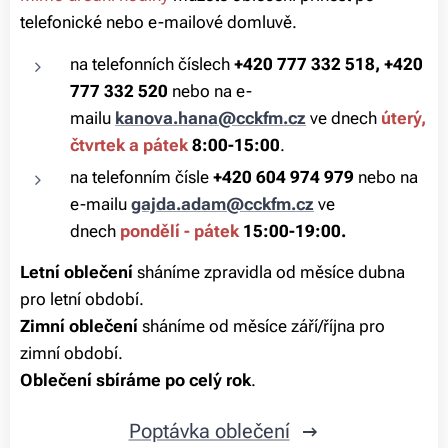
telefonické nebo e-mailové domluvě.
na telefonních číslech
+420 777 332 518, +420
777 332 520
nebo na e-
mailu
kanova.hana@cckfm.cz
ve dnech
úterý,
čtvrtek a pátek
8:00-15:00
.
na telefonním čísle
+420 604 974 979
nebo na
e-mailu
gajda.adam@cckfm.cz
ve
dnech
pondělí - pátek
15:00-19:00
.
Letní oblečení
sháníme zpravidla od měsíce dubna
pro letní období.
Zimní oblečení
sháníme od měsíce září/října pro
zimní období.
Oblečení sbíráme po celý rok
.
Poptávka oblečení