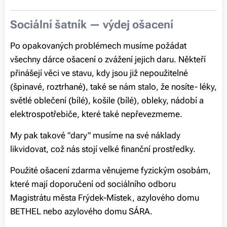
Sociální šatník — výdej ošacení
Po opakovaných problémech musíme požádat
všechny dárce ošacení o zvážení jejich daru. Někteří
přinášejí věci ve stavu, kdy jsou již nepoužitelné
(špinavé, roztrhané), také se nám stalo, že nosíte- léky,
světlé oblečení (bílé), košile (bílé), obleky, nádobí a
elektrospotřebiče, které také nepřevezmeme.
My pak takové "dary" musíme na své náklady
likvidovat, což nás stojí velké finanční prostředky.
Použité ošacení zdarma věnujeme fyzickým osobám,
které mají doporučení od sociálního odboru
Magistrátu města Frýdek-Místek, azylového domu
BETHEL nebo azylového domu SÁRA.