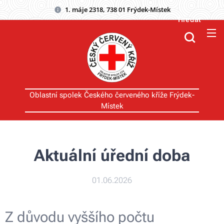
1. máje 2318, 738 01 Frýdek-Místek
Hledat
Oblastní spolek Českého červeného kříže Frýdek-
Místek
Aktuální úřední doba
01.06.2026
Z důvodu vyššího počtu