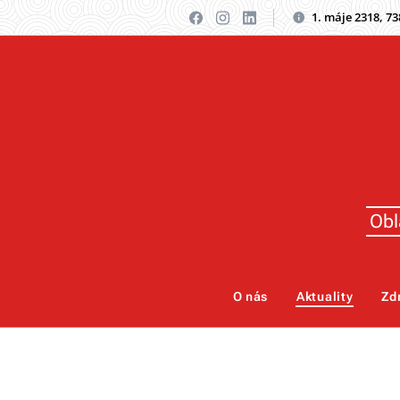
1. máje 2318, 7
Obl
O nás
Aktuality
Zd