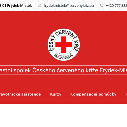
38 01 Frýdek-Místek
frydekmistek@cervenykriz.eu
+420 777 332
astní spolek Českého červeného kříže Frýdek-Mí
ravotnické asistence
Kurzy
Kompenzační pomůcky