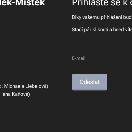
dek-Místek
Přihlaste se k
Díky vašemu přihlášení bude
Stačí pár kliknutí a hned ví
E-mail
Odeslat
. Michaela Liebelová)
 Hana Kaňová)