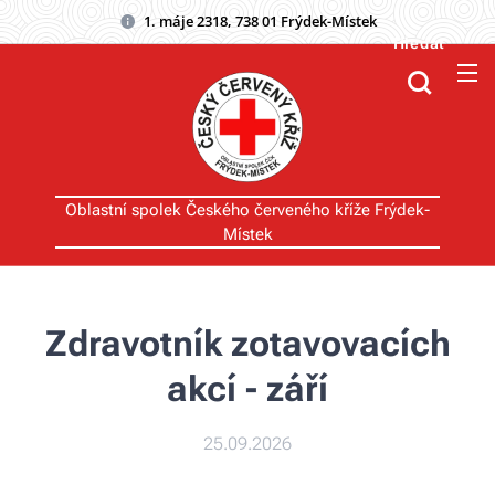
1. máje 2318, 738 01 Frýdek-Místek
Hledat
Oblastní spolek Českého červeného kříže Frýdek-
Místek
Zdravotník zotavovacích
akcí - září
25.09.2026